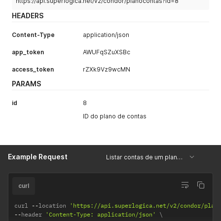
https://api.superlogica.net/v2/condor/planocontas?id=8
HEADERS
Content-Type
application/json
app_token
AWUFqSZuXSBc
access_token
rZXk9Vz9wcMN
PARAMS
id
8
ID do plano de contas
Example Request
Listar contas de um plano de contas específico
curl
curl 
--
location 
'https://api.superlogica.net/v2/condor/plan
--
header 
'Content-Type: application/json'