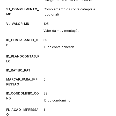
ST_COMPLEMENTO_
Complemento da conta categoria
MD
(opcional)
VL_VALOR_MD
125
Valor da movimentação
ID_CONTABANCO_C
55
B
ID da conta bancária
ID_PLANOCONTAS_P
LC
ID_RATEIO_RAT
MARCAR_PARA_IMP
0
RESSAO
ID_CONDOMINIO_CO
32
ND
ID do condomínio
FL_ACAO_IMPRESSA
1
O