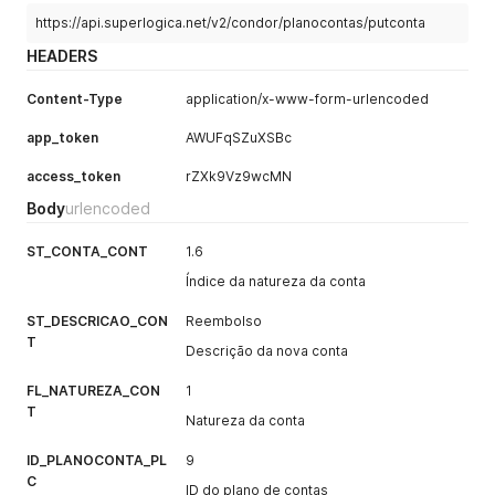
    "st_descricao_cont": "Cotas dos Moradores",

    "st_contacontabil_cont": "",

https://api.superlogica.net/v2/condor/planocontas/putconta
    "st_ordenacao_cont": "001.001.000",

HEADERS
    "st_contacontabildebito_cont": ""

  }

Content-Type
application/x-www-form-urlencoded
]
app_token
AWUFqSZuXSBc
access_token
rZXk9Vz9wcMN
Body
urlencoded
ST_CONTA_CONT
1.6
Índice da natureza da conta
ST_DESCRICAO_CON
Reembolso
T
Descrição da nova conta
FL_NATUREZA_CON
1
T
Natureza da conta
ID_PLANOCONTA_PL
9
C
ID do plano de contas