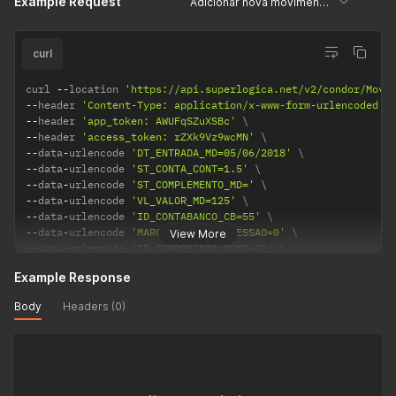
Example Request
Adicionar nova movimentação bancária
curl
curl 
--
location 
'https://api.superlogica.net/v2/condor/Movi
--
header 
'Content-Type: application/x-www-form-urlencoded'
--
header 
'app_token: AWUFqSZuXSBc'
--
header 
'access_token: rZXk9Vz9wcMN'
--
data
-
urlencode 
'DT_ENTRADA_MD=05/06/2018'
--
data
-
urlencode 
'ST_CONTA_CONT=1.5'
--
data
-
urlencode 
'ST_COMPLEMENTO_MD='
--
data
-
urlencode 
'VL_VALOR_MD=125'
--
data
-
urlencode 
'ID_CONTABANCO_CB=55'
--
data
-
urlencode 
'MARCAR_PARA_IMPRESSAO=0'
View More
--
data
-
urlencode 
'ID_CONDOMINIO_COND=32'
--
data
-
urlencode 
'FL_ACAO_IMPRESSAO=1'
Example Response
--
data
-
urlencode 
'NM_NUMERO_CH='
--
data
-
urlencode 
'ST_FORNECEDOR='
Body
Headers (0)
--
data
-
urlencode 
'TX_DESCRICAO_MD=Teste histórico2'
--
data
-
urlencode 
'ARQUIVOS%5B%5D='