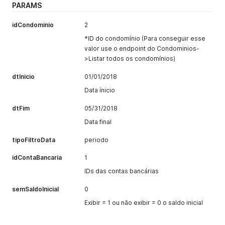
PARAMS
idCondominio
2
*ID do condomínio (Para conseguir esse
valor use o endpoint do Condominios-
>Listar todos os condomínios)
dtInicio
01/01/2018
Data ínicio
dtFim
05/31/2018
Data final
tipoFiltroData
periodo
idContaBancaria
1
IDs das contas bancárias
semSaldoInicial
0
Exibir = 1 ou não exibir = 0 o saldo inicial