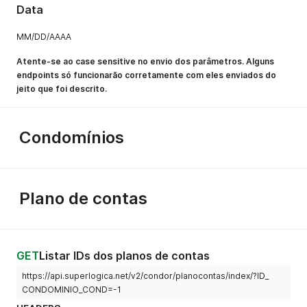
Data
MM/DD/AAAA
Atente-se ao case sensitive no envio dos parâmetros. Alguns
endpoints só funcionarão corretamente com eles enviados do
jeito que foi descrito.
Condomínios
Plano de contas
GET
Listar IDs dos planos de contas
https://api.superlogica.net/v2/condor/planocontas/index/?ID_
CONDOMINIO_COND=-1