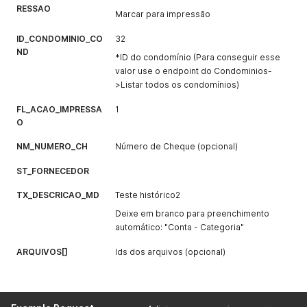
RESSAO
Marcar para impressão
ID_CONDOMINIO_CO
32
ND
*ID do condomínio (Para conseguir esse
valor use o endpoint do Condominios-
>Listar todos os condomínios)
FL_ACAO_IMPRESSA
1
O
NM_NUMERO_CH
Número de Cheque (opcional)
ST_FORNECEDOR
TX_DESCRICAO_MD
Teste histórico2
Deixe em branco para preenchimento
automático: "Conta - Categoria"
ARQUIVOS[]
Ids dos arquivos (opcional)