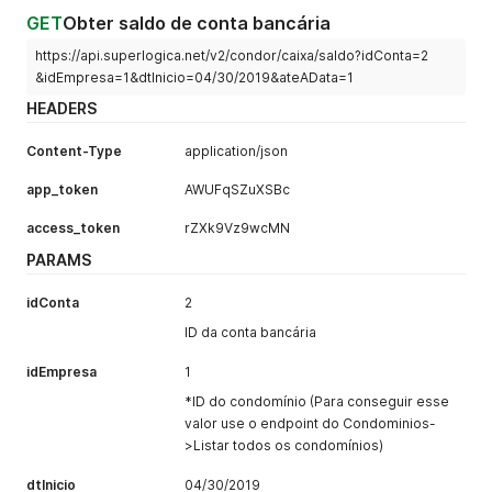
GET
Obter saldo de conta bancária
https://api.superlogica.net/v2/condor/caixa/saldo?idConta=2
&idEmpresa=1&dtInicio=04/30/2019&ateAData=1
HEADERS
Content-Type
application/json
app_token
AWUFqSZuXSBc
access_token
rZXk9Vz9wcMN
PARAMS
idConta
2
ID da conta bancária
idEmpresa
1
*ID do condomínio (Para conseguir esse
valor use o endpoint do Condominios-
>Listar todos os condomínios)
dtInicio
04/30/2019