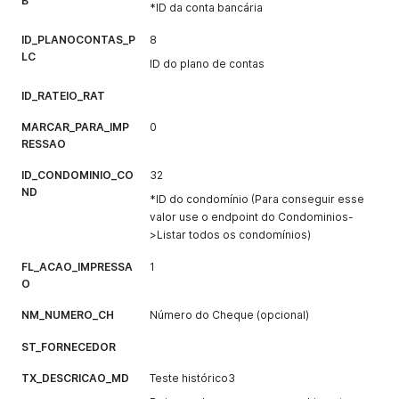
B
*ID da conta bancária
ID_PLANOCONTAS_P
8
LC
ID do plano de contas
ID_RATEIO_RAT
MARCAR_PARA_IMP
0
RESSAO
ID_CONDOMINIO_CO
32
ND
*ID do condomínio (Para conseguir esse
valor use o endpoint do Condominios-
>Listar todos os condomínios)
FL_ACAO_IMPRESSA
1
O
NM_NUMERO_CH
Número do Cheque (opcional)
ST_FORNECEDOR
TX_DESCRICAO_MD
Teste histórico3