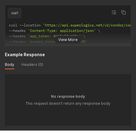
curl
curl 
--
location 
'https://api.superlogica.net/v2/condor/cont
--
header 
'Content-Type: application/json'
--
header 
'app_token: AWUFqSZuXSBc'
View More
--
header 
'access_token: rZXk9Vz9wcMN'
Example Response
Body
Headers (0)
No response body
This request doesn't return any response body