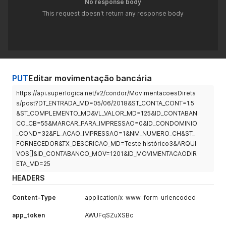
No response body
This request doesn't return any response body
PUT
Editar movimentação bancária
https://api.superlogica.net/v2/condor/MovimentacoesDireta
s/post?DT_ENTRADA_MD=05/06/2018&ST_CONTA_CONT=1.5
&ST_COMPLEMENTO_MD&VL_VALOR_MD=125&ID_CONTABAN
CO_CB=55&MARCAR_PARA_IMPRESSAO=0&ID_CONDOMINIO
_COND=32&FL_ACAO_IMPRESSAO=1&NM_NUMERO_CH&ST_
FORNECEDOR&TX_DESCRICAO_MD=Teste histórico3&ARQUI
VOS[]&ID_CONTABANCO_MOV=1201&ID_MOVIMENTACAODIR
ETA_MD=25
HEADERS
Content-Type
application/x-www-form-urlencoded
app_token
AWUFqSZuXSBc