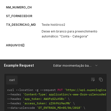
NM_NUMERO_CH
ST_FORNECEDOR
TX_DESCRICAO_MD
Teste histórico2
Deixe em branco para preenchimento
automático: "Conta - Categoria"
ARQUIVOS[]
Example Request
Editar movimentação bancária
curl
curl 
--
location 
-
g 
--
request 
PUT
'https://api.superlogica.n
--
header 
'Content-Type: application/x-www-form-urlencoded'
--
header 
'app_token: AWUFqSZuXSBc'
--
header 
'access_token: rZXk9Vz9wcMN'
--
data
-
urlencode 
'DT_ENTRADA_MD=05/06/2018'