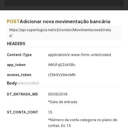
POST
Adicionar nova movimentação bancária
https://api.superlogica.net/v2/condor/MovimentacoesDireta
s/
HEADERS
Content-Type
application/x-www-form-urlencoded
app_token
AWUFqSZuXSBc
access_token
rZXk9Vz9wcMN
Body
urlencoded
DT_ENTRADA_MD
05/06/2018
*Data de entrada
ST_CONTA_CONT
1.5
*Número da conta categoria no plano de
contas. Ex: 1.5