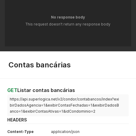
No response body
This request doesn't return any response body
Contas bancárias
GET
Listar contas bancárias
https://api.superlogica.net/v2/condor/contabancos/index?exi
birDadosAgencia=1&exibirContasFechadas=1&exibirDadosB
anco=1&exibirContasAtivas=1&idCondominio=2
HEADERS
Content-Type
application/json