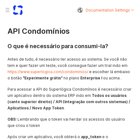
Documentation Settings
API Condomínios
O que é necessário para consumi-la?
Antes de tudo, é necessário ter acesso ao sistema. Se você não
tem e quer fazer um teste, você consegue fazer um trial indo em
https://www.superlogica.com/condominios/
e escolher lá embaixo
o botão
"Experimente grátis"
no plano
Enterprise I
ou acima .
Para acessar a API do Superlógica Condomínios é necessário criar
um aplicativo dentro do sistema ERP indo em
Todos os usuários
(canto superior direito) / API (Integração com outros sistemas) /
Aplicativos / Novo App Token
.
OBS:
Lembrando que o token vai herdar os acessos do usuário
que criou o token
Após criar um aplicativo, você obterá o
app_token
e o