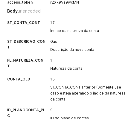
access_token
rZXk9Vz9wcMN
Body
urlencoded
ST_CONTA_CONT
1.7
Índice da natureza da conta
ST_DESCRICAO_CON
Gás
T
Descrição da nova conta
FL_NATUREZA_CON
1
T
Natureza da conta
CONTA_OLD
1.5
ST_CONTA_CONT anterior (Somente use
caso esteja alterando o índice da natureza
da conta
ID_PLANOCONTA_PL
9
C
ID do plano de contas