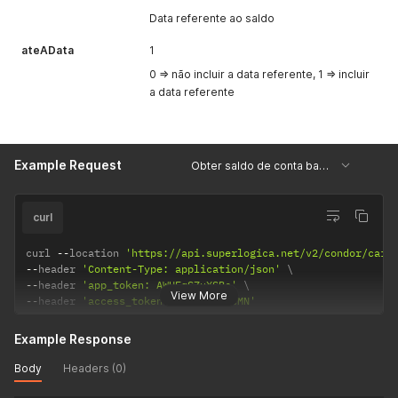
Data referente ao saldo
ateAData
1
0 => não incluir a data referente, 1 => incluir
a data referente
Example Request
Obter saldo de conta bancária
curl
curl 
--
location 
'https://api.superlogica.net/v2/condor/caix
--
header 
'Content-Type: application/json'
--
header 
'app_token: AWUFqSZuXSBc'
View More
--
header 
'access_token: rZXk9Vz9wcMN'
Example Response
Body
Headers (0)