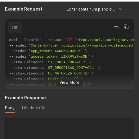
Example Request
Editar conta num plano de contas
curl
curl 
--
location 
--
request 
PUT
'https://api.superlogica.net/
--
header 
'Content-Type: application/x-www-form-urlencoded'
--
header 
'app_token: AWUFqSZuXSBc'
--
header 
'access_token: rZXk9Vz9wcMN'
--
data
-
urlencode 
'ST_CONTA_CONT=1.7'
--
data
-
urlencode 
'ST_DESCRICAO_CONT=Gás'
--
data
-
urlencode 
'FL_NATUREZA_CONT=1'
--
data
-
urlencode 
'CONTA_OLD=1.5'
View More
--
data
-
urlencode 
'ID_PLANOCONTA_PLC=9'
Example Response
Body
Headers (0)