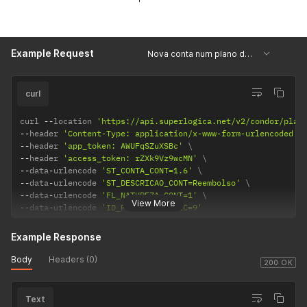
Example Request
Nova conta num plano de contas
curl
curl 
--
location 
'https://api.superlogica.net/v2/condor/plan
--
header 
'Content-Type: application/x-www-form-urlencoded'
--
header 
'app_token: AWUFqSZuXSBc'
--
header 
'access_token: rZXk9Vz9wcMN'
--
data
-
urlencode 
'ST_CONTA_CONT=1.6'
--
data
-
urlencode 
'ST_DESCRICAO_CONT=Reembolso'
--
data
-
urlencode 
'FL_NATUREZA_CONT=1'
View More
--
data
-
urlencode 
'ID_PLANOCONTA_PLC=9'
Example Response
Body
Headers (0)
200 OK
Text