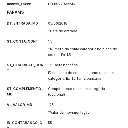
access_token
rZXk9Vz9wcMN
PARAMS
DT_ENTRADA_MD
05/06/2018
*Data de entrada
ST_CONTA_CONT
1.5
*Número da conta categoria no plano de
contas. Ex: 1.5
ST_DESCRICAO_CON
1.5 Tarifa bancária
T
ID no plano de contas e nome da conta
categoria. Ex: 1.5 Tarifa bancária
ST_COMPLEMENTO_
Complemento da conta categoria
MD
(opcional)
VL_VALOR_MD
125
*Valor da movimentação
ID_CONTABANCO_C
55