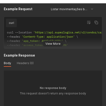
Example Request
Listar movimentações bancárias
curl
curl 
--
location 
'https://api.superlogica.net/v2/condor/caix
--
header 
'Content-Type: application/json'
--
header 
'app_token: AWUFqSZuXSBc'
View More
--
header 
'access_token: rZXk9Vz9wcMN'
Example Response
Body
Headers (0)
No response body
This request doesn't return any response body