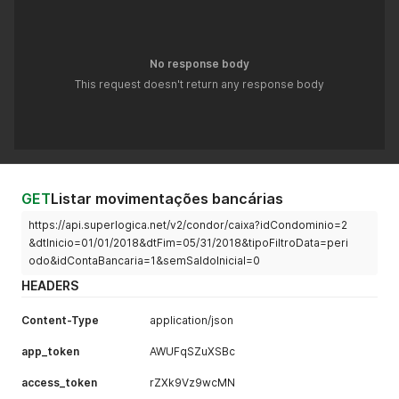
No response body
This request doesn't return any response body
GET
Listar movimentações bancárias
https://api.superlogica.net/v2/condor/caixa?idCondominio=2
&dtInicio=01/01/2018&dtFim=05/31/2018&tipoFiltroData=peri
odo&idContaBancaria=1&semSaldoInicial=0
HEADERS
Content-Type
application/json
app_token
AWUFqSZuXSBc
access_token
rZXk9Vz9wcMN