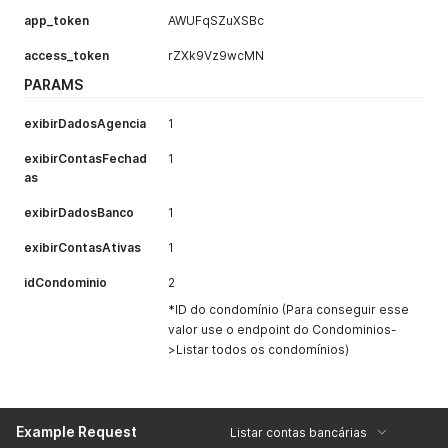
app_token
AWUFqSZuXSBc
access_token
rZXk9Vz9wcMN
PARAMS
exibirDadosAgencia
1
exibirContasFechad
1
as
exibirDadosBanco
1
exibirContasAtivas
1
idCondominio
2
*ID do condomínio (Para conseguir esse
valor use o endpoint do Condominios-
>Listar todos os condomínios)
Example Request
Listar contas bancárias