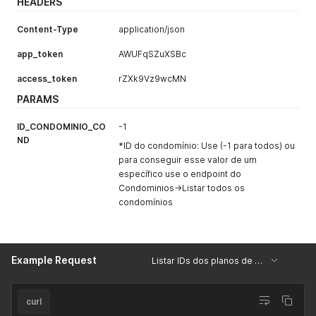
HEADERS
Content-Type
application/json
app_token
AWUFqSZuXSBc
access_token
rZXk9Vz9wcMN
PARAMS
ID_CONDOMINIO_CO
-1
ND
*ID do condomínio: Use (-1 para todos) ou
para conseguir esse valor de um
específico use o endpoint do
Condominios->Listar todos os
condomínios
Example Request
Listar IDs dos planos de contas
curl