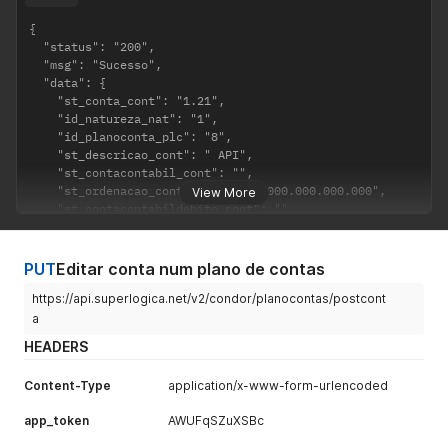
{

  "status": "200",

  "msg": "Sucesso",

  "data": {

    "st_conta_cont": "1.21",

    "id_natureza_nat": "1",

    "id_planoconta_plc": "8",

    "st_descricao_cont": " API",

    "st_contacontabil_cont": "",

    "st_ordenacao_cont": "001.021.000.000.000.000",

View More
    "st_contacontabildebito_cont": ""

  }

}
PUT
Editar conta num plano de contas
https://api.superlogica.net/v2/condor/planocontas/postcont
a
HEADERS
Content-Type
application/x-www-form-urlencoded
app_token
AWUFqSZuXSBc