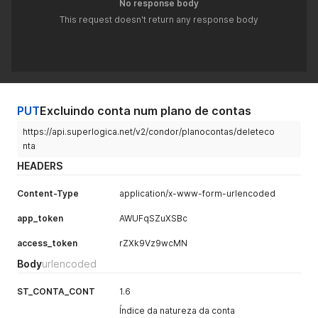
No response body
This request doesn't return any response body
PUT
Excluindo conta num plano de contas
https://api.superlogica.net/v2/condor/planocontas/deleteco
nta
HEADERS
Content-Type
application/x-www-form-urlencoded
app_token
AWUFqSZuXSBc
access_token
rZXk9Vz9wcMN
Body
urlencoded
ST_CONTA_CONT
1.6
Índice da natureza da conta