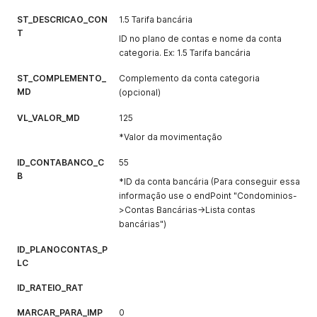
ST_DESCRICAO_CON
1.5 Tarifa bancária
T
ID no plano de contas e nome da conta
categoria. Ex: 1.5 Tarifa bancária
ST_COMPLEMENTO_
Complemento da conta categoria
MD
(opcional)
VL_VALOR_MD
125
*Valor da movimentação
ID_CONTABANCO_C
55
B
*ID da conta bancária (Para conseguir essa
informação use o endPoint "Condominios-
>Contas Bancárias->Lista contas
bancárias")
ID_PLANOCONTAS_P
LC
ID_RATEIO_RAT
MARCAR_PARA_IMP
0