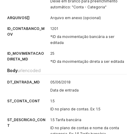
Deixe em branco para preenchimento
automático: "Conta - Categoria"
ARQUIVOS[]
Arquivo em anexo (opcional)
ID_CONTABANCO_M
1201
OV
*ID da movimentação bancária a ser
editada
ID_MOVIMENTACAO
25
DIRETA_MD
*ID da movimentação direta a ser editada
Body
urlencoded
DT_ENTRADA_MD
05/06/2018
Data de entrada
ST_CONTA_CONT
1.5
ID no plano de contas. Ex: 1.5
ST_DESCRICAO_CON
1.5 Tarifa bancária
T
ID no plano de contas e nome da conta
categoria. Ex: 1.5 Tarifa bancária