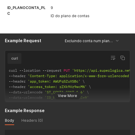
ID_PLANOCONTA_PL
9
C
ID do plano de contas
Example Request
Excluindo conta num plano de contas
curl
curl 
--
location 
--
request 
PUT
'https://api.superlogica.net/
--
header 
'Content-Type: application/x-www-form-urlencoded'
--
header 
'app_token: AWUFqSZuXSBc'
--
header 
'access_token: rZXk9Vz9wcMN'
--
data
-
urlencode 
'ST_CONTA_CONT=1.6'
View More
--
data
-
urlencode 
'ID_PLANOCONTA_PLC=9'
Example Response
Body
Headers (0)